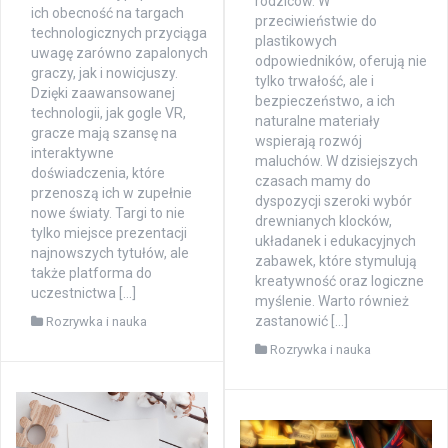
rodziców. W
ich obecność na targach
przeciwieństwie do
technologicznych przyciąga
plastikowych
uwagę zarówno zapalonych
odpowiedników, oferują nie
graczy, jak i nowicjuszy.
tylko trwałość, ale i
Dzięki zaawansowanej
bezpieczeństwo, a ich
technologii, jak gogle VR,
naturalne materiały
gracze mają szansę na
wspierają rozwój
interaktywne
maluchów. W dzisiejszych
doświadczenia, które
czasach mamy do
przenoszą ich w zupełnie
dyspozycji szeroki wybór
nowe światy. Targi to nie
drewnianych klocków,
tylko miejsce prezentacji
układanek i edukacyjnych
najnowszych tytułów, ale
zabawek, które stymulują
także platforma do
kreatywność oraz logiczne
uczestnictwa […]
myślenie. Warto również
zastanowić […]
Rozrywka i nauka
Rozrywka i nauka