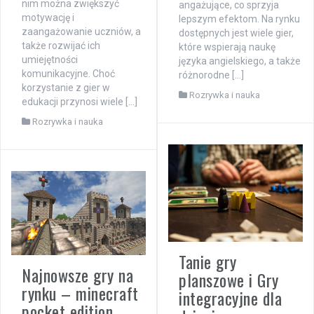
nim można zwiększyć
angażujące, co sprzyja
motywację i
lepszym efektom. Na rynku
zaangażowanie uczniów, a
dostępnych jest wiele gier,
także rozwijać ich
które wspierają naukę
umiejętności
języka angielskiego, a także
komunikacyjne. Choć
różnorodne […]
korzystanie z gier w
Rozrywka i nauka
edukacji przynosi wiele […]
Rozrywka i nauka
Tanie gry
Najnowsze gry na
planszowe i Gry
rynku – minecraft
integracyjne dla
pocket edition.