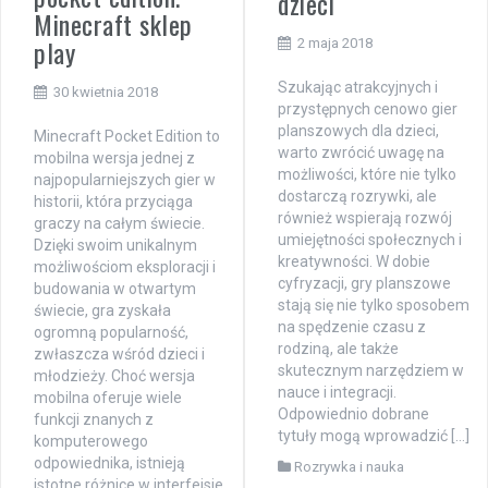
dzieci
Minecraft sklep
play
2 maja 2018
Szukając atrakcyjnych i
30 kwietnia 2018
przystępnych cenowo gier
planszowych dla dzieci,
Minecraft Pocket Edition to
warto zwrócić uwagę na
mobilna wersja jednej z
możliwości, które nie tylko
najpopularniejszych gier w
dostarczą rozrywki, ale
historii, która przyciąga
również wspierają rozwój
graczy na całym świecie.
umiejętności społecznych i
Dzięki swoim unikalnym
kreatywności. W dobie
możliwościom eksploracji i
cyfryzacji, gry planszowe
budowania w otwartym
stają się nie tylko sposobem
świecie, gra zyskała
na spędzenie czasu z
ogromną popularność,
rodziną, ale także
zwłaszcza wśród dzieci i
skutecznym narzędziem w
młodzieży. Choć wersja
nauce i integracji.
mobilna oferuje wiele
Odpowiednio dobrane
funkcji znanych z
tytuły mogą wprowadzić […]
komputerowego
odpowiednika, istnieją
Rozrywka i nauka
istotne różnice w interfejsie