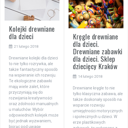
Kolejki drewniane
dla dzieci
Kręgle drewniane
dla dzieci.
21 lutego 2018
Drewniane zabawki
dla dzieci. Sklep
Drewniane kolejki dla dzieci
dziecięcy Kraków
to nie tylko rozrywka, ale
także fantastyczny sposób
na wspieranie ich rozwoju.
14 lutego 2018
Te ekologiczne zabawki
mają wiele zalet, które
Drewniane kręgle to nie
przyczyniają się do
tylko klasyczna zabawa, ale
rozwijania kreatywności
także doskonały sposób na
oraz zdolności manualnych
wsparcie rozwoju
u maluchów. Wybór
umiejętności motorycznych
odpowiednich kolejek może
i społecznych u dzieci. W
być jednak wyzwaniem,
erze plastikowych
biorąc pod uwagę