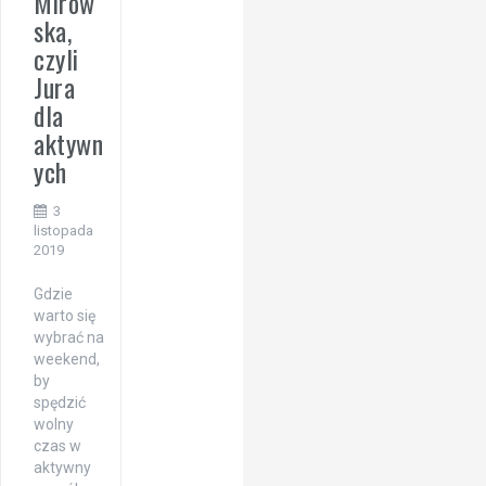
Mirow
ska,
czyli
Jura
dla
aktywn
ych
3
listopada
2019
Gdzie
warto się
wybrać na
weekend,
by
spędzić
wolny
czas w
aktywny