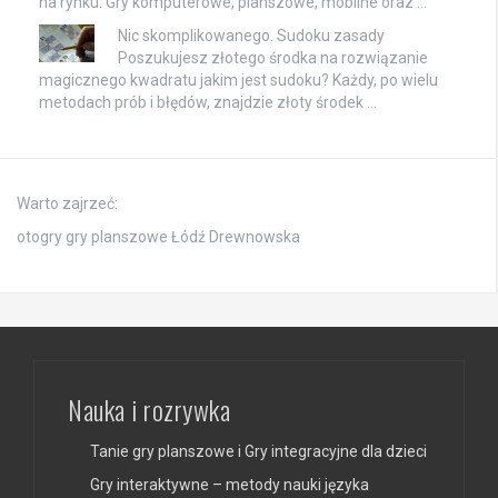
na rynku. Gry komputerowe, planszowe, mobilne oraz …
Nic skomplikowanego. Sudoku zasady
Poszukujesz złotego środka na rozwiązanie
magicznego kwadratu jakim jest sudoku? Każdy, po wielu
metodach prób i błędów, znajdzie złoty środek …
Warto zajrzeć:
otogry gry planszowe Łódź Drewnowska
Nauka i rozrywka
Tanie gry planszowe i Gry integracyjne dla dzieci
Gry interaktywne – metody nauki języka