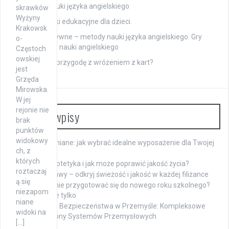
dzieci do nauki języka angielskiego
skrawków
Wyżyny
Gry i zabawki edukacyjne dla dzieci.
Krakowsk
Gry interaktywne – metody nauki języka angielskiego. Gry
o-
językowe do nauki angielskiego
Częstoch
owskiej
Jak zacząć przygodę z wróżeniem z kart?
jest
Grzęda
Mirowska.
W jej
rejonie nie
Ostatnie wpisy
brak
punktów
widokowy
Meble sypialniane: jak wybrać idealne wyposażenie dla Twojej
ch, z
sypialni?
których
Czym jest protetyka i jak może poprawić jakość życia?
roztaczaj
Hurtownia kawy – odkryj świeżość i jakość w każdej filiżance
ą się
Jak skutecznie przygotować się do nowego roku szkolnego?
niezapom
Podręczniki i nie tylko
niane
Zapewnienie Bezpieczeństwa w Przemyśle: Kompleksowe
widoki na
Strategie Ochrony Systemów Przemysłowych
[…]