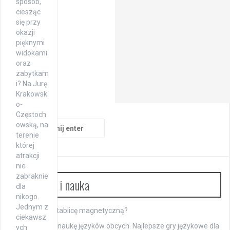
sposób,
ciesząc
się przy
okazji
pięknymi
widokami
oraz
zabytkam
i? Na Jurę
Krakowsk
o-
Częstoch
Szukaj:
owską, na
terenie
której
atrakcji
nie
zabraknie
Rozrywka i nauka
dla
nikogo.
Jednym z
Jak czyścić tablicę magnetyczną?
ciekawsz
Sposoby na naukę języków obcych. Najlepsze gry językowe dla
ych