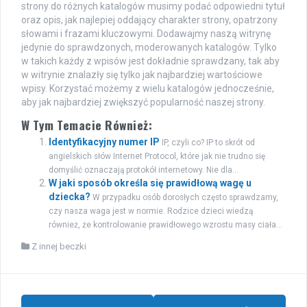
strony do różnych katalogów musimy podać odpowiedni tytuł
oraz opis, jak najlepiej oddający charakter strony, opatrzony
słowami i frazami kluczowymi. Dodawajmy naszą witrynę
jedynie do sprawdzonych, moderowanych katalogów. Tylko
w takich każdy z wpisów jest dokładnie sprawdzany, tak aby
w witrynie znalazły się tylko jak najbardziej wartościowe
wpisy. Korzystać możemy z wielu katalogów jednocześnie,
aby jak najbardziej zwiększyć popularność naszej strony.
W Tym Temacie Również:
Identyfikacyjny numer IP
IP, czyli co? IP to skrót od
angielskich słów Internet Protocol, które jak nie trudno się
domyślić oznaczają protokół internetowy. Nie dla...
W jaki sposób określa się prawidłową wagę u
dziecka?
W przypadku osób dorosłych często sprawdzamy,
czy nasza waga jest w normie. Rodzice dzieci wiedzą
również, że kontrolowanie prawidłowego wzrostu masy ciała...
Z innej beczki
Zobacz