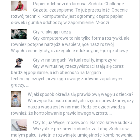
Papier odchodzi do lamusa. Sudoku Challenge
Gazeta, czasopismo. To już przeszłość. Obecnie
rozwój techniki, komputerów jest ogromny, często papier,
ołówek i gumka odchodzą w zapomnienie. Młodzi …
Gry relaksują i uczą
Gry komputerowe to nie tylko forma rozrywki, ale
również potężne narzędzie wspierające nasz rozwój.
Współczesne tytuły, szczególnie edukacyjne, łączą zabawę …
Gry vr na targach. Virtual reality, imprezy vr
Gry w wirtualnej rzeczywistości stają się coraz
bardziej popularne, a ich obecność na targach
technologicznych przyciąga uwagę zarówno zapalonych
graczy, …
W jaki sposób określa się prawidłową wagę u dziecka?
W przypadku osób dorosłych często sprawdzamy, czy
nasza waga jest w normie. Rodzice dzieci wiedzą
również, że kontrolowanie prawidłowego wzrostu …
Czy to już Więcej możliwości. Bardzo łatwe sudoku
Wszystkie poziomy trudności za Tobą. Sudoku w
małym palcu, świetnie rozwinięte umiejętności kombinowania,