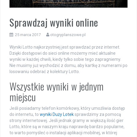
Sprawdzaj wyniki online
25 marca 2017
otogryplanszowe.pl
Wyniki Lotto najkorzystniej jest sprawdzać przez internet.
Dzięki dostępowi do sieci online możemy mieć aktualne
wyniki w każdej chwili, kiedy tylko sobie tego zapragniemy.
Nie musimy już wychodzić z domu, aby kartkę z numerami po
losowaniu odebrać z kolektury Lotto.
Wszystkie wyniki w jednym
miejscu
Jeśli posiadamy telefon komórkowy, który umożliwia dostęp
do internetu, to
wyniki Duży Lotek
sprawdzimy za pomocą
strony internetowej. Jeśli jednak gramy w większą ilość gier
Lotto, które są w naszym kraju naprawdę bardzo popularne,
to warto pomyśleć o instalacji aplikacji mobilnej, w której