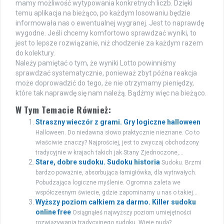
mamy możliwość wytypowania konkretnych liczb. Dzięki
temu aplikacja na bieżąco, po każdym losowaniu będzie
informowała nas o ewentualnej wygranej. Jest to naprawdę
wygodne. Jeśli chcemy komfortowo sprawdzać wyniki, to
jest to lepsze rozwiązanie, niż chodzenie za każdym razem
do kolektury.
Należy pamiętać o tym, że wyniki Lotto powinniśmy
sprawdzać systematycznie, ponieważ zbyt późna reakcja
może doprowadzić do tego, że nie otrzymamy pieniędzy,
które tak naprawdę się nam należą. Bądźmy więc na bieżąco.
W Tym Temacie Również:
Straszny wieczór z grami. Gry logiczne halloween
Halloween. Do niedawna słowo praktycznie nieznane. Co to
właściwie znaczy? Najprościej, jest to zwyczaj obchodzony
tradycyjnie w krajach takich jak Stany Zjednoczone,...
Stare, dobre sudoku. Sudoku historia
Sudoku. Brzmi
bardzo poważnie, absorbująca łamigłówka, dla wytrwałych.
Pobudzająca logiczne myślenie. Ogromna zaleta we
współczesnym świecie, gdzie zapominamy u nas o takiej...
Wyższy poziom całkiem za darmo. Killer sudoku
online free
Osiągnąłeś najwyższy poziom umiejętności
rozwiązywania tradycyjnego sudoku. Wieje nudą?