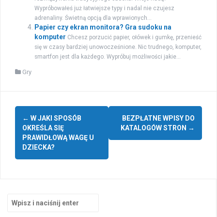
Wypróbowałeś już łatwiejsze typy i nadal nie czujesz
adrenaliny. Świetną opcją dla wprawionych...
Papier czy ekran monitora? Gra sudoku na
komputer
Chcesz porzucić papier, ołówek i gumkę, przenieść
się w czasy bardziej unowocześnione. Nic trudnego, komputer,
smartfon jest dla każdego. Wypróbuj możliwości jakie...
Gry
Zobacz
←
W JAKI SPOSÓB
BEZPŁATNE WPISY DO
wpisy
OKREŚLA SIĘ
KATALOGÓW STRON
→
PRAWIDŁOWĄ WAGĘ U
DZIECKA?
Szukaj: